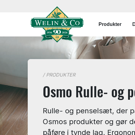
Gå til hovedindhold
Primær na
Produkter
D
/ PRODUKTER
Osmo Rulle- og 
Rulle- og penselsæt, der pa
Osmos produkter og gør d
påføre i tynde lag. Ergono