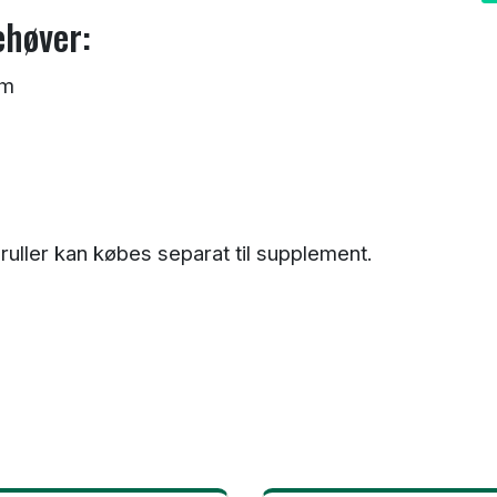
ehøver:
mm
eruller kan købes separat til supplement.