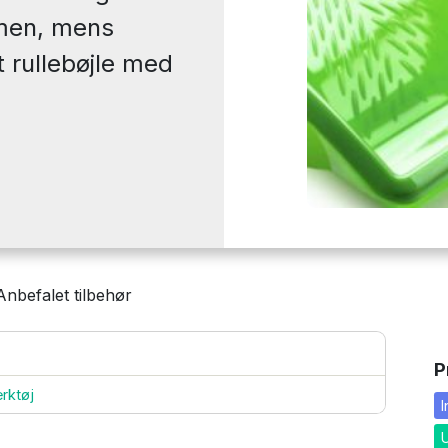
rmen, mens
t rullebøjle med
Anbefalet tilbehør
P
rktøj