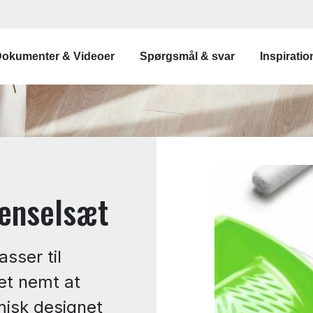
vigation
okumenter & Videoer
Spørgsmål & svar
Inspiratio
penselsæt
sser til
et nemt at
misk designet