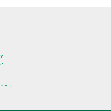
am
ok
n
desk