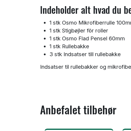
Indeholder alt hvad du b
1 stk Osmo Mikrofiberrulle 100
1 stk Stigbøjler för roller
1 stk Osmo Flad Pensel 60mm
1 stk Rullebakke
3 stk Indsatser till rullebakke
Indsatser til rullebakker og mikrofib
Anbefalet tilbehør