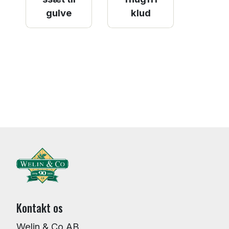
gulve
klud
Kontakt os
Welin & Co AB