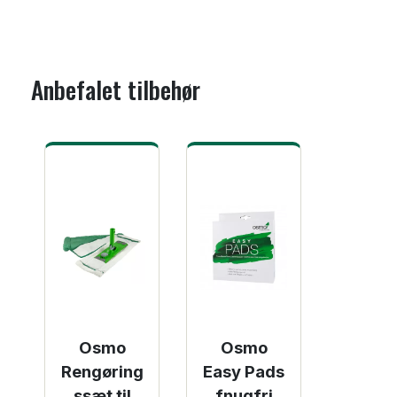
Anbefalet tilbehør
Osmo
Osmo
Rengøring
Easy Pads
ssæt til
fnugfri