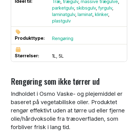
Ideel til:
Træ
,
trægulv
,
massive trægulve
,
parketgulv
,
skibsgulv
,
fyrgulv
,
laminatgulv
,
laminat
,
klinker
,
plastgulv
Produkttype:
Rengøring
Størrelser:
1L,
5L
Rengøring som ikke tørrer ud
Indholdet i Osmo Vaske- og plejemiddel er
baseret på vegetabiliske olier. Produktet
rengør effektivt uden at tørre ud eller fjerne
olie/hårdvoksolie fra træoverfladen, som
forbliver frisk i lang tid.