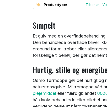
Produkttype:
Tilbehør - Væ
Simpelt
Et gulv med en overfladebehandling f.
Den behandlede overflade bliver ikke
grobund for mikrober eller allergen
forskellige tilbehør, der gør det nemt
Hurtig, stille og energi
Osmo Tørmoppe gør det hurtigt og nem
naturstensgulve. Mikromoppe våd
plejemiddel
eller færdigblandet
8026
hårdvoksbehandlede eller oliebehand
vedligeholdelse af hårdvoksbehandle