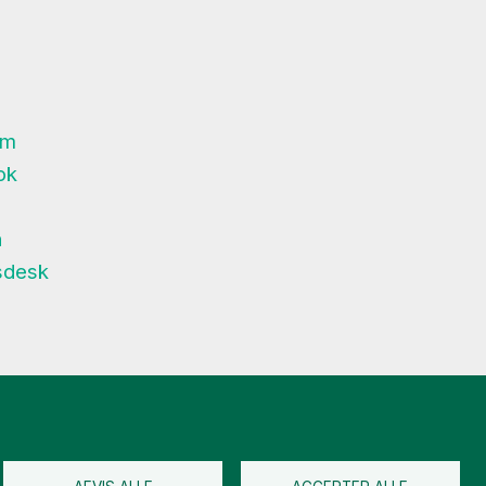
am
ok
n
desk