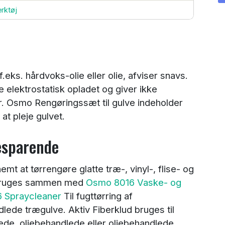
rktøj
eks. hårdvoks-olie eller olie, afviser snavs.
 elektrostatisk opladet og giver ikke
er. Osmo Rengøringssæt til gulve indeholder
 at pleje gulvet.
besparende
t at tørrengøre glatte træ-, vinyl-, flise- og
 bruges sammen med
Osmo 8016 Vaske- og
 Spraycleaner
Til fugttørring af
lede trægulve. Aktiv Fiberklud bruges til
de, oliebehandlede eller oliebehandlede