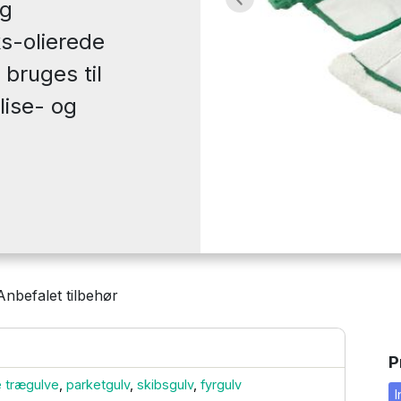
og
Previous
s-olierede
bruges til
flise- og
Anbefalet tilbehør
P
 trægulve
,
parketgulv
,
skibsgulv
,
fyrgulv