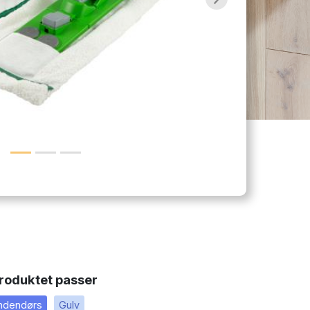
Next
roduktet passer
Indendørs
Gulv