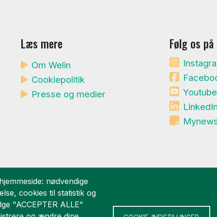
Læs mere
Følg os på
Instagr
Om Welin
Facebo
Cookiepolitik
Youtube
Presse og medier
LinkedI
Mynews
 hjemmeside: nødvendige
lse, cookies til statistik og
 vælge "ACCEPTER ALLE"
nistrere og ændre dine