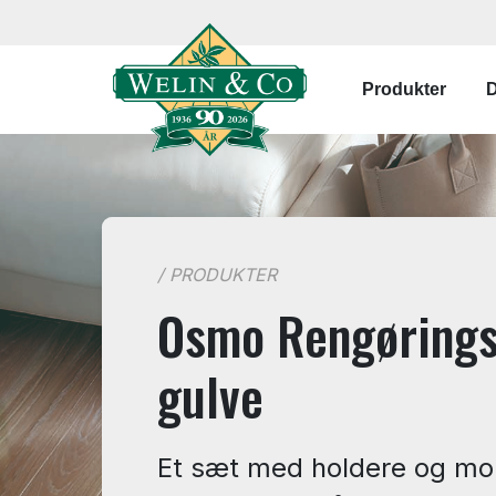
Gå til hovedindhold
Primær na
Produkter
D
/ PRODUKTER
Osmo Rengørings
gulve
Et sæt med holdere og mop