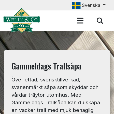
Hoppa till huvudinnehåll
Svenska
Gammeldags Trallsåpa
Överfettad, svensktillverkad,
svanenmärkt såpa som skyddar och
vårdar träytor utomhus. Med
Gammeldags Trallsåpa kan du skapa
en vacker trall med mjuk behaglig