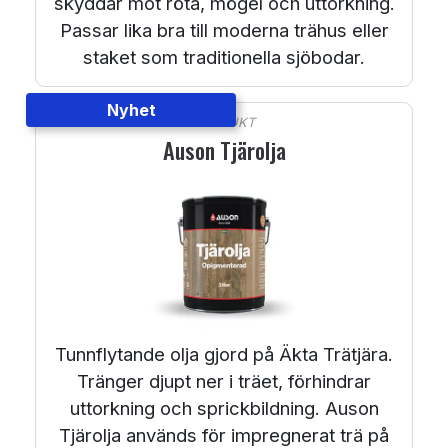
skyddar mot röta, mögel och uttorkning.
Passar lika bra till moderna trähus eller
staket som traditionella sjöbodar.
Nyhet
PRODUKT
Auson Tjärolja
Tunnflytande olja gjord på Äkta Trätjära.
Tränger djupt ner i träet, förhindrar
uttorkning och sprickbildning. Auson
Tjärolja används för impregnerat trä på