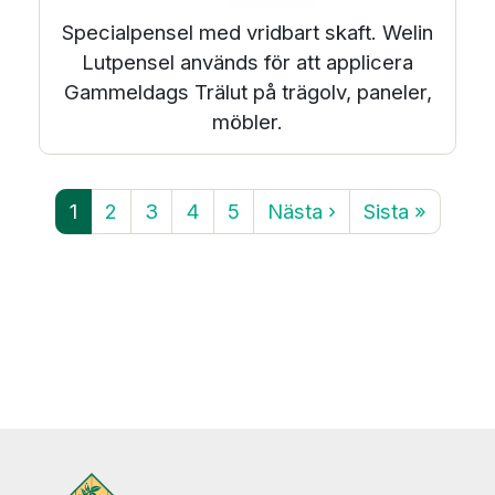
Specialpensel med vridbart skaft. Welin
Lutpensel används för att applicera
Gammeldags Trälut på trägolv, paneler,
möbler.
Paginering
Sida
Sida
Sida
Sida
Sida
Nästa sida
Sista sidan
1
2
3
4
5
Nästa ›
Sista »