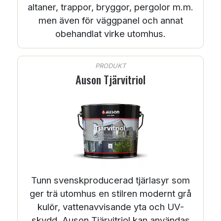
altaner, trappor, bryggor, pergolor m.m.
men även för väggpanel och annat
obehandlat virke utomhus.
PRODUKT
Auson Tjärvitriol
Tunn svenskproducerad tjärlasyr som
ger trä utomhus en stilren modernt grå
kulör, vattenavvisande yta och UV-
skydd. Auson Tjärvitriol kan användas