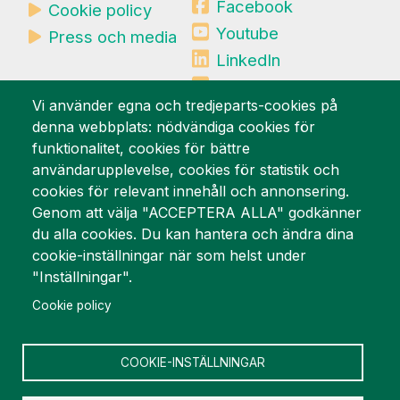
Facebook
Cookie policy
Youtube
Press och media
LinkedIn
Mynewsdesk
Vi använder egna och tredjeparts-cookies på
denna webbplats: nödvändiga cookies för
Vi är stolta över
funktionalitet, cookies för bättre
användarupplevelse, cookies för statistik och
cookies för relevant innehåll och annonsering.
Genom att välja "ACCEPTERA ALLA" godkänner
du alla cookies. Du kan hantera och ändra dina
cookie-inställningar när som helst under
"Inställningar".
Cookie policy
COOKIE-INSTÄLLNINGAR