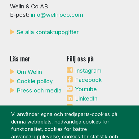
Welin & Co AB
E-post:
info@welinoco.com
Se alla kontaktuppgifter
Läs mer
Följ oss på
Instagram
Om Welin
Facebook
Cookie policy
Youtube
Press och media
LinkedIn
Mynewsdesk
Vi använder egna och tredjeparts-cookies på
denna webbplats: nödvändiga cookies för
Vi är stolta över
funktionalitet, cookies för bättre
användarupplevelse, cookies för statistik och