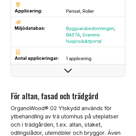
Applicering:
Pensel,
Roller
Miljödatabas:
Byggvarubedömningen
,
BASTA
,
Svanens
husproduktportal
Antal appliceringar:
1 applicering
För altan, fasad och trädgård
OrganoWood® 02 Ytskydd används för
ytbehandling av trä utomhus på uteplatser
och i trädgården, t.ex. altan, staket,
odlingslådor, utemöbler och bryggor. Även