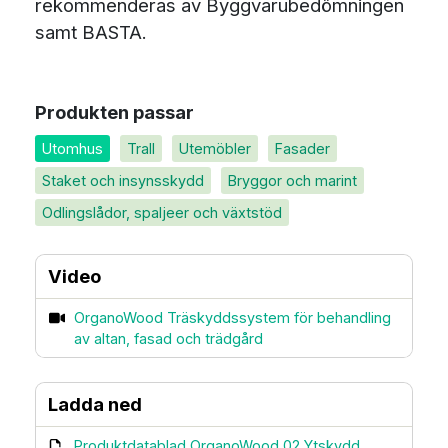
rekommenderas av Byggvarubedömningen
samt BASTA.
Produkten passar
Utomhus
Trall
Utemöbler
Fasader
Staket och insynsskydd
Bryggor och marint
Odlingslådor, spaljeer och växtstöd
Video
OrganoWood Träskyddssystem för behandling
av altan, fasad och trädgård
Ladda ned
Produktdatablad OrganoWood 02 Ytskydd