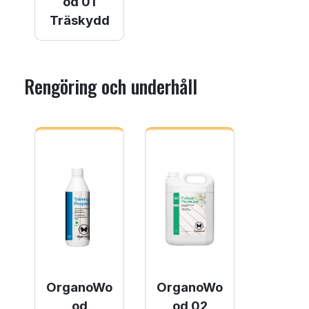
od 01
Träskydd
Rengöring och underhåll
OrganoWo
OrganoWo
od
od 02