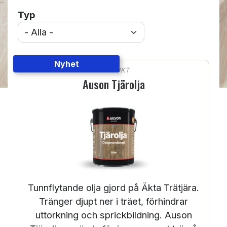
Typ
Nyhet
PRODUKT
Auson Tjärolja
Tunnflytande olja gjord på Äkta Trätjära.
Tränger djupt ner i träet, förhindrar
uttorkning och sprickbildning. Auson