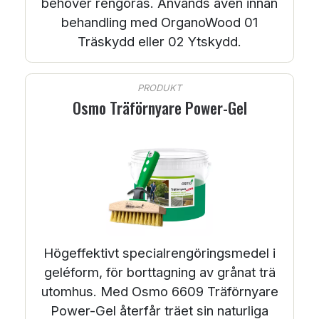
behöver rengöras. Används även innan
behandling med OrganoWood 01
Träskydd eller 02 Ytskydd.
PRODUKT
Osmo Träförnyare Power-Gel
Högeffektivt specialrengöringsmedel i
geléform, för borttagning av grånat trä
utomhus. Med Osmo 6609 Träförnyare
Power-Gel återfår träet sin naturliga