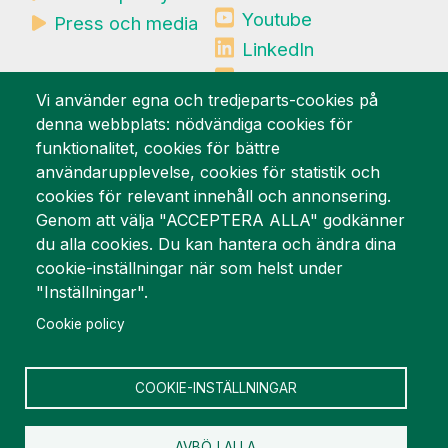
Youtube
Press och media
LinkedIn
Mynewsdesk
Vi använder egna och tredjeparts-cookies på
denna webbplats: nödvändiga cookies för
Vi är stolta över
funktionalitet, cookies för bättre
användarupplevelse, cookies för statistik och
cookies för relevant innehåll och annonsering.
Genom att välja "ACCEPTERA ALLA" godkänner
du alla cookies. Du kan hantera och ändra dina
cookie-inställningar när som helst under
"Inställningar".
Cookie policy
COOKIE-INSTÄLLNINGAR
AVBÖJ ALLA