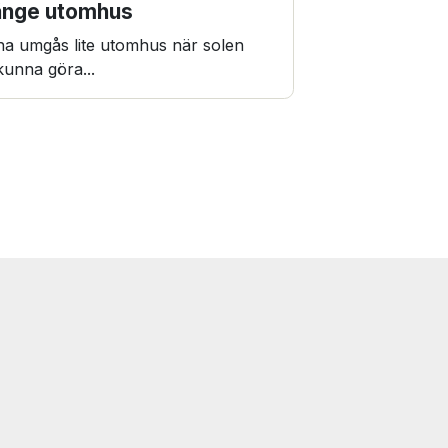
gänge utomhus
nna umgås lite utomhus när solen
kunna göra...