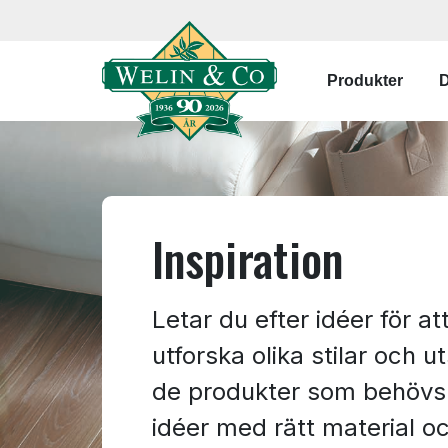
Hoppa till huvudinnehåll
Main navi
Produkter
D
Inspiration
Letar du efter idéer för at
utforska olika stilar och 
de produkter som behövs f
idéer med rätt material o