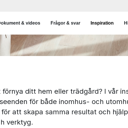
gation
okument & videos
Frågor & svar
Inspiration
Hi
t förnya ditt hem eller trädgård? I vår i
utseenden för både inomhus- och utomhusp
ör att skapa samma resultat och hjälper
ch verktyg.