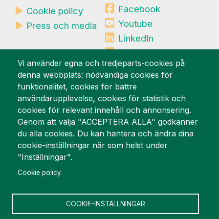
Facebook
Cookie policy
Youtube
Press och media
LinkedIn
Mynewsdesk
Vi använder egna och tredjeparts-cookies på
denna webbplats: nödvändiga cookies för
Vi är stolta över
funktionalitet, cookies för bättre
användarupplevelse, cookies för statistik och
cookies för relevant innehåll och annonsering.
Genom att välja "ACCEPTERA ALLA" godkänner
du alla cookies. Du kan hantera och ändra dina
cookie-inställningar när som helst under
"Inställningar".
Cookie policy
COOKIE-INSTÄLLNINGAR