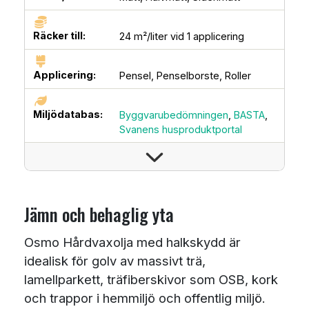
Räcker till:
24 m²/liter vid 1 applicering
Applicering:
Pensel,
Penselborste,
Roller
Miljödatabas:
Byggvarubedömningen
,
BASTA
,
Svanens husproduktportal
Jämn och behaglig yta
Osmo Hårdvaxolja med halkskydd är
idealisk för golv av massivt trä,
lamellparkett, träfiberskivor som OSB, kork
och trappor i hemmiljö och offentlig miljö.