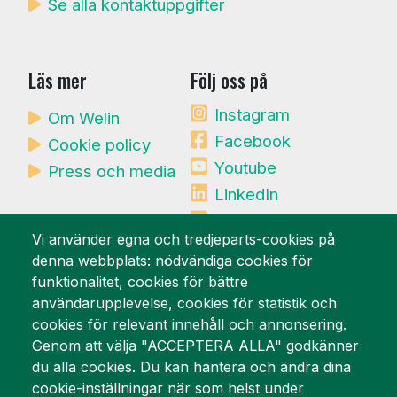
Se alla kontaktuppgifter
Läs mer
Följ oss på
Instagram
Om Welin
Facebook
Cookie policy
Youtube
Press och media
LinkedIn
Mynewsdesk
Vi använder egna och tredjeparts-cookies på
denna webbplats: nödvändiga cookies för
Vi är stolta över
funktionalitet, cookies för bättre
användarupplevelse, cookies för statistik och
cookies för relevant innehåll och annonsering.
Genom att välja "ACCEPTERA ALLA" godkänner
du alla cookies. Du kan hantera och ändra dina
cookie-inställningar när som helst under