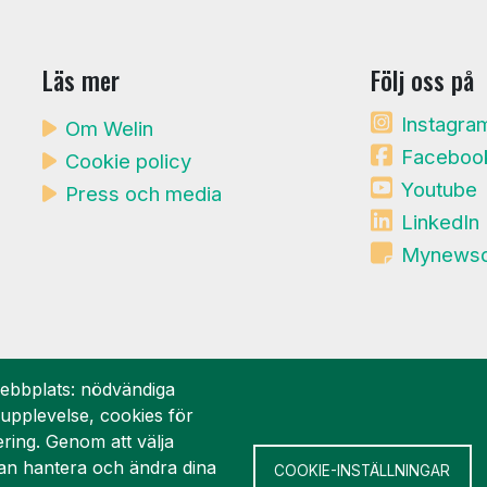
Läs mer
Följ oss på
Instagra
Om Welin
Faceboo
Cookie policy
Youtube
Press och media
LinkedIn
Mynews
ebbplats: nödvändiga
rupplevelse, cookies för
ering. Genom att välja
n hantera och ändra dina
COOKIE-INSTÄLLNINGAR