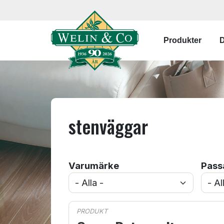
Hoppa till huvudinnehåll
Main navi
Produkter
D
stenväggar
Varumärke
Pass
PRODUKT