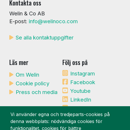
Kontakta oss
Welin & Co AB
E-post:
info@welinoco.com
Se alla kontaktuppgifter
Läs mer
Följ oss på
Instagram
Om Welin
Facebook
Cookie policy
Youtube
Press och media
LinkedIn
Mynewsdesk
Vi använder egna och tredjeparts-cookies på
denna webbplats: nödvändiga cookies för
Vi är stolta över
funktionalitet, cookies för bättre