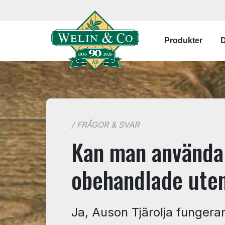
Hoppa till huvudinnehåll
Main navi
Produkter
D
/ FRÅGOR & SVAR
Kan man använda 
obehandlade ute
Ja, Auson Tjärolja fungera