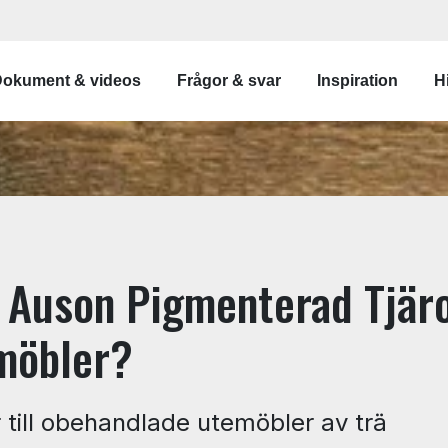
gation
okument & videos
Frågor & svar
Inspiration
Hi
Auson Pigmenterad Tjäro
möbler?
r till obehandlade utemöbler av trä