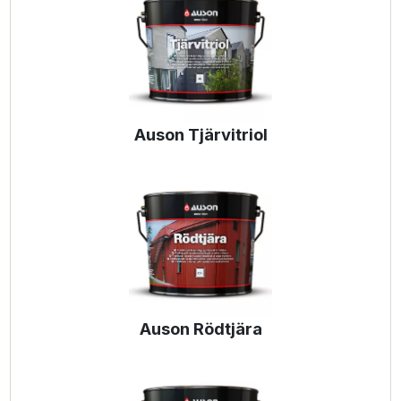
Auson Tjärvitriol
Auson Rödtjära