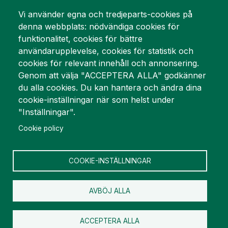
Mynewsdesk
Vi använder egna och tredjeparts-cookies på
denna webbplats: nödvändiga cookies för
Vi är stolta över
funktionalitet, cookies för bättre
användarupplevelse, cookies för statistik och
cookies för relevant innehåll och annonsering.
Genom att välja "ACCEPTERA ALLA" godkänner
du alla cookies. Du kan hantera och ändra dina
cookie-inställningar när som helst under
"Inställningar".
Cookie policy
COOKIE-INSTÄLLNINGAR
AVBÖJ ALLA
ACCEPTERA ALLA
Copyright © Welin & Co