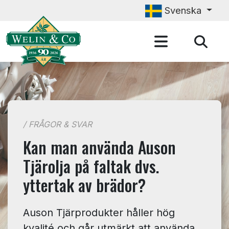
Hoppa till huvudinnehåll
Svenska
/ FRÅGOR & SVAR
Kan man använda Auson
Tjärolja på faltak dvs.
yttertak av brädor?
Auson Tjärprodukter håller hög
kvalité och går utmärkt att använda