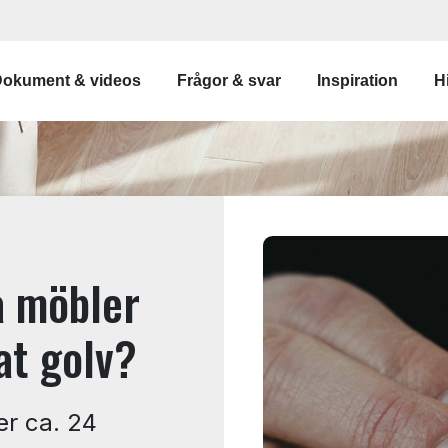
gation
okument & videos
Frågor & svar
Inspiration
Hi
a möbler
at golv?
er ca. 24