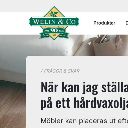
Hoppa till huvudinnehåll
Main navi
Produkter
D
/ FRÅGOR & SVAR
När kan jag ställ
på ett hårdvaxolj
Möbler kan placeras ut eft