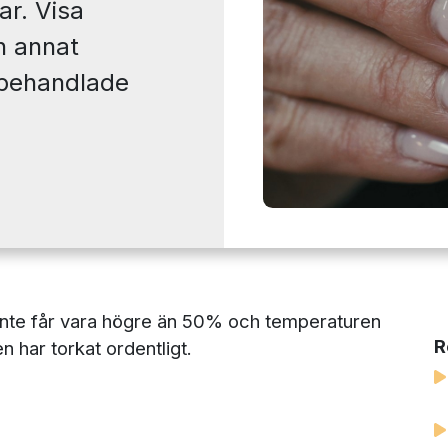
r. Visa
h annat
 behandlade
t inte får vara högre än 50% och temperaturen
R
en har torkat ordentligt.