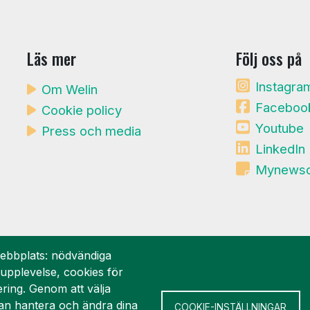
Läs mer
Följ oss på
Instagra
Om Welin
Faceboo
Cookie policy
Youtube
Press och media
LinkedIn
Mynews
ebbplats: nödvändiga
rupplevelse, cookies för
ering. Genom att välja
n hantera och ändra dina
COOKIE-INSTÄLLNINGAR