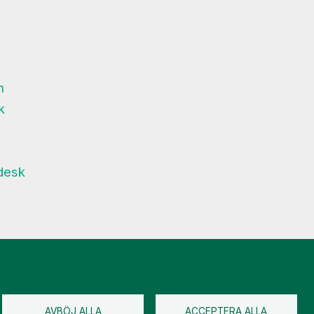
m
k
desk
AVBÖJ ALLA
ACCEPTERA ALLA