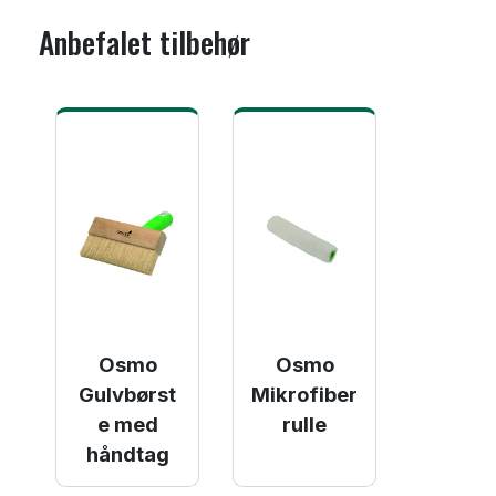
Anbefalet tilbehør
Osmo
Osmo
Gulvbørst
Mikrofiber
e med
rulle
håndtag