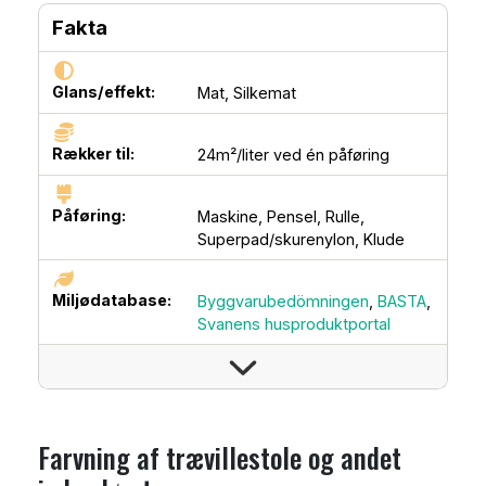
Fakta
Glans/effekt:
Mat,
Silkemat
Rækker til:
24m²/liter ved én påføring
Påføring:
Maskine,
Pensel,
Rulle,
Superpad/skurenylon,
Klude
Miljødatabase:
Byggvarubedömningen
,
BASTA
,
Svanens husproduktportal
Farvning af trævillestole og andet