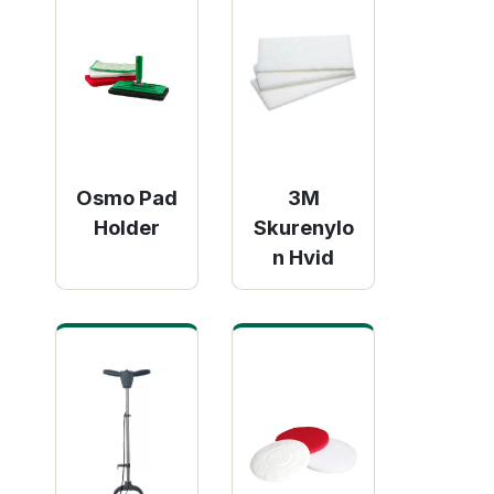
Osmo Pad
3M
Holder
Skurenylo
n Hvid