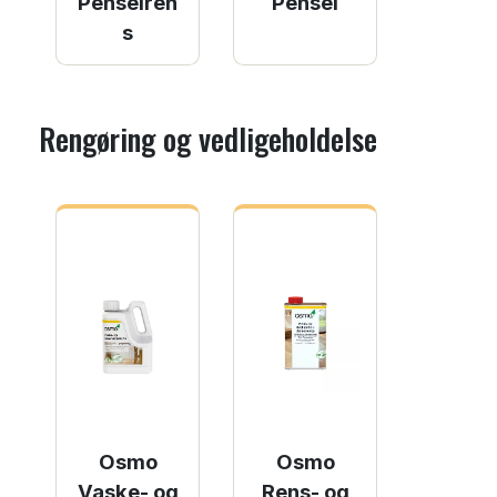
Penselren
Pensel
s
Rengøring og vedligeholdelse
Osmo
Osmo
Vaske- og
Rens- og