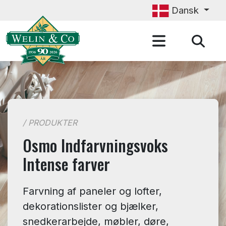
Gå til hovedindhold
Dansk
/ PRODUKTER
Osmo Indfarvningsvoks
Intense farver
Farvning af paneler og lofter,
dekorationslister og bjælker,
snedkerarbejde, møbler, døre,