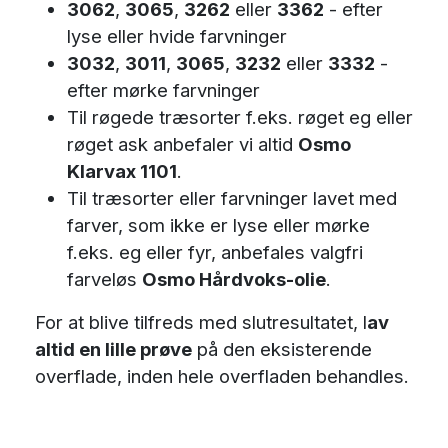
3062
,
3065
,
3262
eller
3362
- efter
lyse eller hvide farvninger
3032
,
3011
,
3065
,
3232
eller
3332
-
efter mørke farvninger
Til røgede træsorter f.eks. røget eg eller
røget ask anbefaler vi altid
Osmo
Klarvax 1101
.
Til træsorter eller farvninger lavet med
farver, som ikke er lyse eller mørke
f.eks. eg eller fyr, anbefales valgfri
farveløs
Osmo Hårdvoks-olie
.
For at blive tilfreds med slutresultatet, l
av
altid en lille prøve
på den eksisterende
overflade, inden hele overfladen behandles.