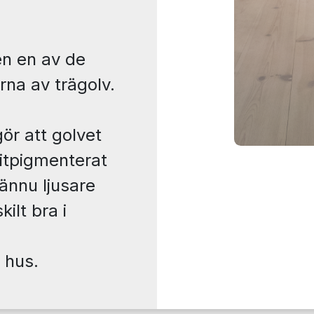
en en av de
na av trägolv.
ör att golvet
vitpigmenterat
 ännu ljusare
ilt bra i
 hus.