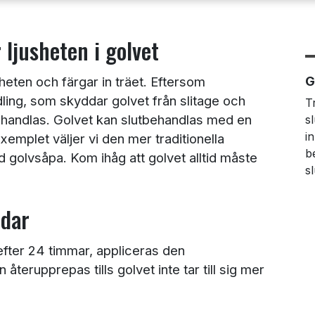
ljusheten i golvet
G
heten och färgar in träet. Eftersom
dling, som skyddar golvet från slitage och
T
ehandlas. Golvet kan slutbehandlas med en
s
i
exemplet väljer vi den mer traditionella
b
 golvsåpa. Kom ihåg att golvet alltid måste
sl
ddar
 efter 24 timmar, appliceras den
terupprepas tills golvet inte tar till sig mer