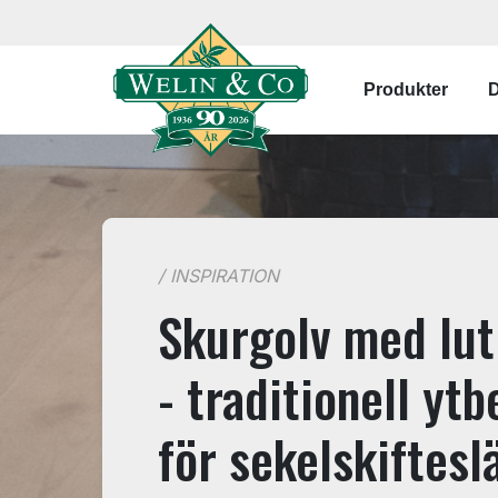
Hoppa till huvudinnehåll
Main navi
Produkter
D
/ INSPIRATION
Skurgolv med lut
- traditionell yt
för sekelskiftes