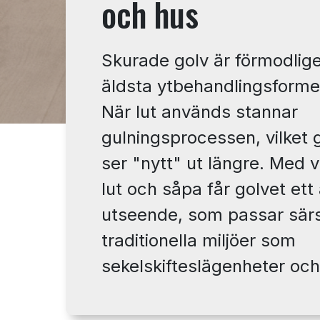
och hus
Skurade golv är förmodlig
äldsta ytbehandlingsformer
När lut används stannar
gulningsprocessen, vilket g
ser "nytt" ut längre. Med 
lut och såpa får golvet ett
utseende, som passar särsk
traditionella miljöer som
sekelskifteslägenheter och