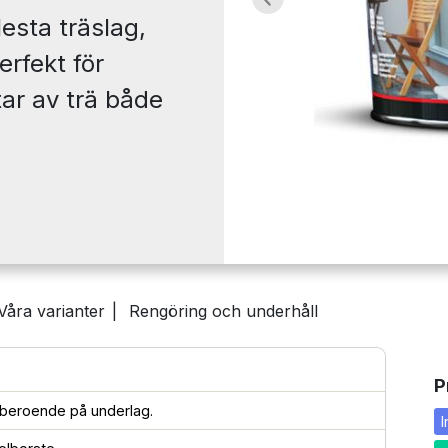
Previous
lesta träslag,
rfekt för
tar av trä både
Våra varianter
|
Rengöring och underhåll
P
r beroende på underlag.