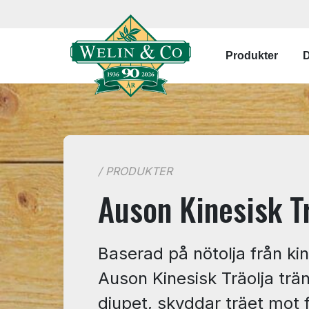
Hoppa till huvudinnehåll
Main navi
Produkter
D
/ PRODUKTER
Auson Kinesisk T
Baserad på nötolja från kin
Auson Kinesisk Träolja trä
djupet, skyddar träet mot 