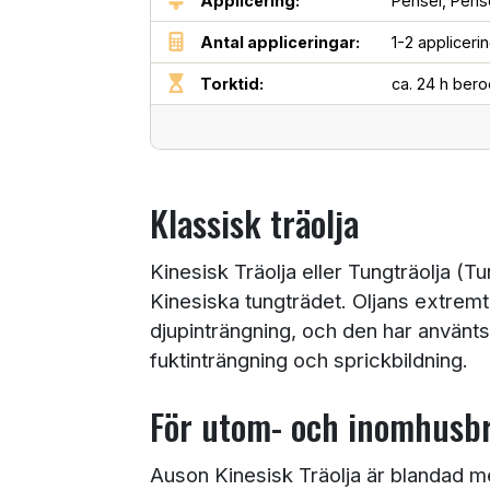
Applicering:
Pensel,
Pens
Antal appliceringar:
1-2 applicerin
Torktid:
ca. 24 h ber
Klassisk träolja
Kinesisk Träolja eller Tungträolja (Tu
Kinesiska tungträdet. Oljans extrem
djupinträngning, och den har använts i
fuktinträngning och sprickbildning.
För utom- och inomhusb
Auson Kinesisk Träolja är blandad me