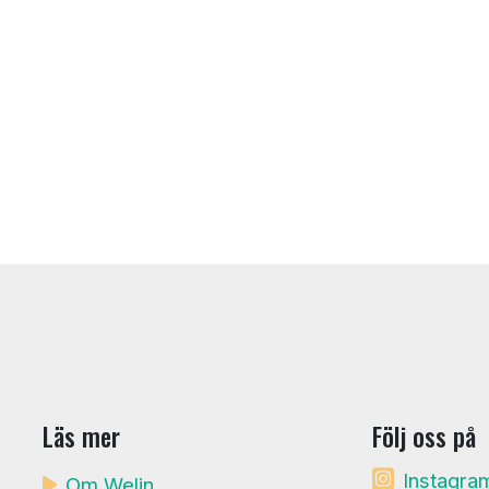
Läs mer
Följ oss på
Instagra
Om Welin