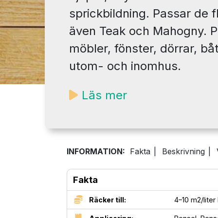
sprickbildning. Passar de f
även Teak och Mahogny. Pe
möbler, fönster, dörrar, bå
utom- och inomhus.
Läs mer
INFORMATION:
Fakta
|
Beskrivning
|
Fakta
Räcker till:
4–10 m2/lite