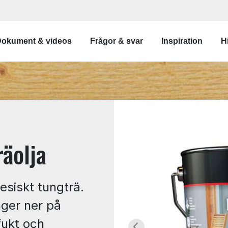
gation
okument & videos
Frågor & svar
Inspiration
Hi
räolja
esiskt tungträ.
nger ner på
fukt och