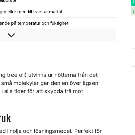
elborste
gar eller mer, till träet är mättat
oende på temperatur och fuktighet
ng tree oil) utvinns ur nötterna från det
t små molekyler ger den en överlägsen
 alla tider för att skydda trä mot
ruk
d linolja och lösningsmedel. Perfekt för