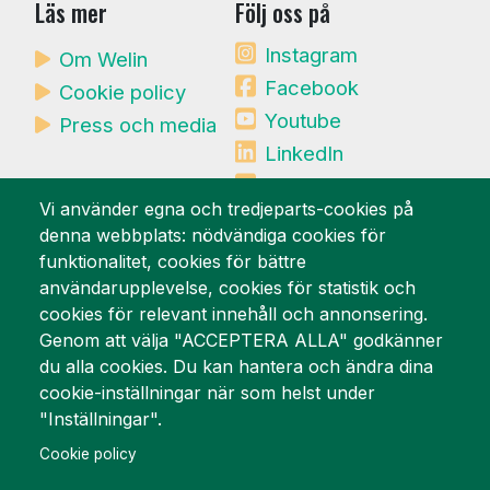
Läs mer
Följ oss på
Instagram
Om Welin
Facebook
Cookie policy
Youtube
Press och media
LinkedIn
Mynewsdesk
Vi använder egna och tredjeparts-cookies på
denna webbplats: nödvändiga cookies för
Vi är stolta över
funktionalitet, cookies för bättre
användarupplevelse, cookies för statistik och
cookies för relevant innehåll och annonsering.
Genom att välja "ACCEPTERA ALLA" godkänner
du alla cookies. Du kan hantera och ändra dina
cookie-inställningar när som helst under
"Inställningar".
Cookie policy