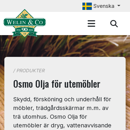
Hoppa till huvudinnehåll
Svenska
/ PRODUKTER
Osmo Olja för utemöbler
Skydd, försköning och underhåll för
möbler, trädgårdsskärmar m.m. av
trä utomhus. Osmo Olja för
utemöbler är dryg, vattenavvisande