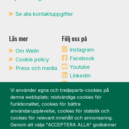
Se alla kontaktuppgifter
Läs mer
Följ oss på
Instagram
Om Welin
Facebook
Cookie policy
Youtube
Press och media
LinkedIn
Mynewsdesk
Vi använder egna och tredjeparts-cookies på
denna webbplats: nödvändiga cookies för
Vi är stolta över
funktionalitet, cookies för bättre
användarupplevelse, cookies för statistik och
cookies för relevant innehåll och annonsering.
Genom att välja "ACCEPTERA ALLA" godkänner