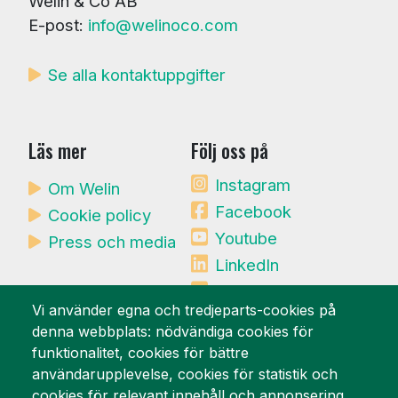
Welin & Co AB
E-post:
info@welinoco.com
Se alla kontaktuppgifter
Läs mer
Följ oss på
Instagram
Om Welin
Facebook
Cookie policy
Youtube
Press och media
LinkedIn
Mynewsdesk
Vi använder egna och tredjeparts-cookies på
denna webbplats: nödvändiga cookies för
Vi är stolta över
funktionalitet, cookies för bättre
användarupplevelse, cookies för statistik och
cookies för relevant innehåll och annonsering.