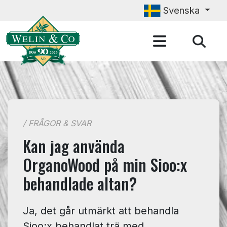
Hoppa till huvudinnehåll
Svenska
/ FRÅGOR & SVAR
Kan jag använda
OrganoWood på min Sioo:x
behandlade altan?
Ja, det går utmärkt att behandla
Sioo:x behandlat trä med